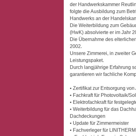
der Handwerkskammer Reutlin
folgte die Ausbildung zum Betr
Handwerks an der Handelska
Die Weiterbildung zum Gebäu
(HwK) absolvierte er im Jahr 2
Die Übernahme des elterlichen
2002.
Unsere Zimmerei, in zweiter Ge
Leistungspaket.
Durch langjährige Erfahrung so
garantieren wir fachliche Ko
• Zertifikat zur Entsorgung 
• Fachkraft für Photovoltaik/So
• Elektrofachkraft für festgeleg
• Weiterbildung für das Dach
Dachdeckungen
• Update für Zimmermeister
• Fachverleger für LINITHE